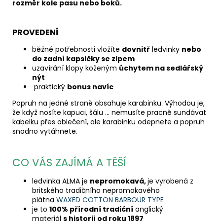
rozměr kole pasu nebo boků.
PROVEDENÍ
běžné potřebnosti vložíte
dovnitř
ledvinky
nebo
do zadní kapsičky se zipem
uzavírání klopy koženým
úchytem na sedlářský
nýt
praktický
bonus navíc
Popruh na jedné straně obsahuje karabinku. Výhodou je,
že když nosíte kapuci, šálu ... nemusíte pracně sundávat
kabelku přes oblečení, ale karabinku odepnete a popruh
snadno vytáhnete.
CO VÁS ZAJÍMÁ A TĚŠÍ
ledvinka ALMA je
nepromokavá,
je vyrobená z
britského tradičního nepromokavého
plátna
WAXED COTTON BARBOUR TYPE
je to
100% přírodní tradiční
anglický
materiál
s historií od roku 1897