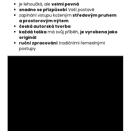
je lehoučká, ale
velmi pevná
snadno se přizpůsobí
Vaší postavě
zapínání vstupu koženým
středovým pruhem
a prostorovým nýtem
česká autorská tvorba
každá taška
má svůj příběh,
je vyrobena jako
originál
ruční zpracování
tradičními řemeslnými
postupy