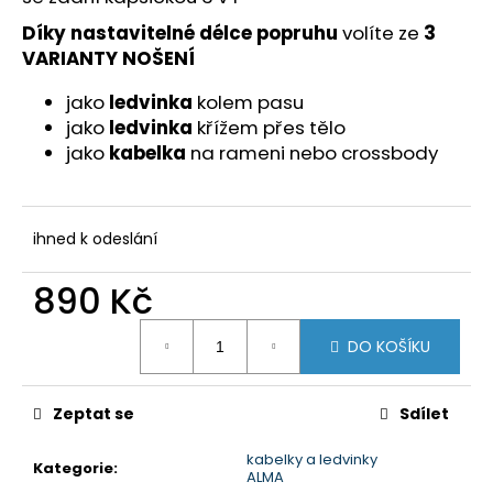
č
u
Díky nastavitelné délce popruhu
volíte ze
3
j
VARIANTY NOŠENÍ
e
m
jako
ledvinka
kolem pasu
e
jako
ledvinka
křížem přes tělo
jako
kabelka
na rameni nebo crossbody
ihned k odeslání
890 Kč
Měrná
DO KOŠÍKU
cena:
Zeptat se
Sdílet
kabelky a ledvinky
Kategorie
:
ALMA