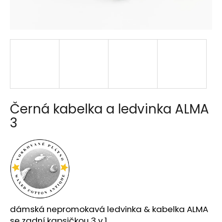
a
j
í
t
?
Černá kabelka a ledvinka ALMA
HLEDAT
3
D
o
p
o
r
dámská nepromokavá ledvinka & kabelka ALMA
u
se zadní kapsičkou 3 v 1