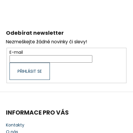
v
l
á
Z
d
a
á
Odebírat newsletter
c
p
í
Nezmeškejte žádné novinky či slevy!
a
p
t
E-mail
r
í
v
k
PŘIHLÁSIT SE
y
v
ý
p
i
s
INFORMACE PRO VÁS
u
Kontakty
O nás