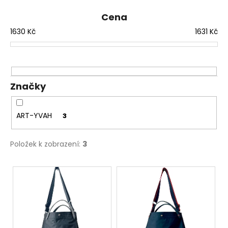
a
Cena
j
1630
Kč
1631
Kč
í
t
?
Značky
ART-YVAH
3
HLEDAT
Položek k zobrazení:
3
D
V
o
ý
p
p
o
r
i
u
s