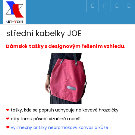
K
Přejít
Hledat
Náku
M
Přihlášen
na
o
obsah
Zpět
Zpět
košík
š
í
C
střední kabelky JOE
k
o
Dámské tašky s designovým řešením vzhledu
.
p
o
t
ř
e
b
u
j
e
❤
tašky, kde se popruh uchycuje na kovové hrazdičky
t
❤
díky tomu působí vizuálně menší
e
❤
výjimečný britský nepromokavý kanvas a kůže
n