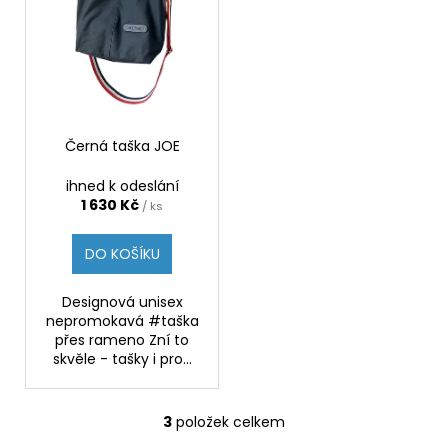
Černá taška JOE
ihned k odeslání
1 630 Kč
/ ks
DO KOŠÍKU
Designová unisex
nepromokavá #taška
přes rameno Zní to
skvěle - tašky i pro...
3
položek celkem
O