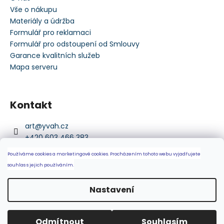
Vše o nákupu
Materiály a údržba
Formulář pro reklamaci
Formulář pro odstoupení od Smlouvy
Garance kvalitních služeb
Mapa serveru
Kontakt
art
@
yvah.cz
+420 603 466 383
https://www.facebook.com/art.yvah.1
Používáme cookies a marketingové cookies.
Procházením tohoto webu vyjadřujete
art_yvah
souhlas s jejich používáním.
+420 603 466 383
Nastavení
Vytvořil Shoptet
Copyright 2026
ART ❤️ YVAH
. Všechna práva vyhrazena.
Odmítnout
Souhlasím
Upravit nastavení cookies