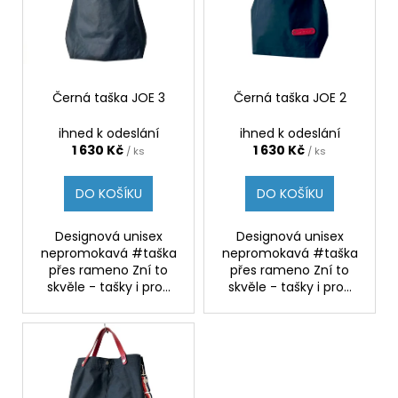
č
p
u
r
j
o
e
d
m
e
Černá taška JOE 3
Černá taška JOE 2
u
k
ihned k odeslání
ihned k odeslání
t
1 630 Kč
1 630 Kč
/ ks
/ ks
ů
DO KOŠÍKU
DO KOŠÍKU
Designová unisex
Designová unisex
nepromokavá #taška
nepromokavá #taška
přes rameno Zní to
přes rameno Zní to
skvěle - tašky i pro...
skvěle - tašky i pro...