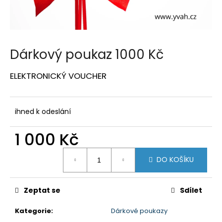
a
j
í
t
Dárkový poukaz 1000 Kč
?
ELEKTRONICKÝ VOUCHER
ihned k odeslání
HLEDAT
1 000 Kč
Měrná
D
DO KOŠÍKU
cena:
o
p
o
Zeptat se
Sdílet
r
u
Kategorie
:
Dárkové poukazy