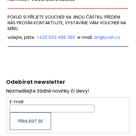
POKUD SI PŘEJETE VOUCHER NA JINOU ČÁSTKU, PŘEDEM
NÁS PROSÍM KONTAKTUJTE, VYSTAVÍME VÁM VOUCHER NA
MÍRU.
volejte, pište:
+420 603 466 383
e-mail:
art@yvah.
cz
Z
á
Odebírat newsletter
p
Nezmeškejte žádné novinky či slevy!
a
t
E-mail
í
PŘIHLÁSIT SE