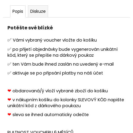
č
u
Popis
Diskuze
j
e
m
Potěšte své blízké
e
✅
Vámi vybraný voucher vložte do košíku
✅ po přijetí objednávky bude vygenerován unikátní
kód, který se přepíše na dárkový poukaz
✅ ten Vám bude ihned zaslán na uvedený e-mail
✅ aktivuje se po připsání platby na náš účet
❤
obdarovaná/ý vloží vybrané zboží do košíku
❤
v nákupním košíku do kolonky SLEVOVÝ KÓD napište
unikátní kód z dárkového poukazu
❤
sleva se ihned automaticky odečte
PLATNOST VOUCHERU 6 MĚSÍCŮ