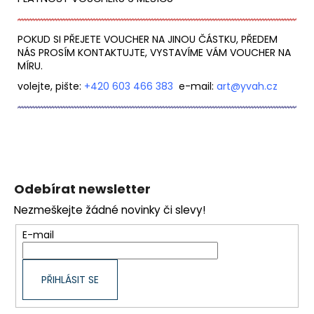
POKUD SI PŘEJETE VOUCHER NA JINOU ČÁSTKU, PŘEDEM
NÁS PROSÍM KONTAKTUJTE, VYSTAVÍME VÁM VOUCHER NA
MÍRU.
volejte, pište:
+420 603 466 383
e-mail:
art@yvah.
cz
Z
á
Odebírat newsletter
p
Nezmeškejte žádné novinky či slevy!
a
t
E-mail
í
PŘIHLÁSIT SE