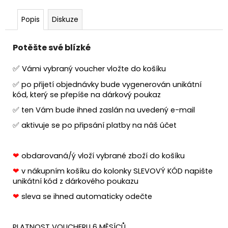
č
u
Popis
Diskuze
j
e
m
Potěšte své blízké
e
✅
Vámi vybraný voucher vložte do košíku
✅ po přijetí objednávky bude vygenerován unikátní
kód, který se přepíše na dárkový poukaz
✅ ten Vám bude ihned zaslán na uvedený e-mail
✅ aktivuje se po připsání platby na náš účet
❤
obdarovaná/ý vloží vybrané zboží do košíku
❤
v nákupním košíku do kolonky SLEVOVÝ KÓD napište
unikátní kód z dárkového poukazu
❤
sleva se ihned automaticky odečte
PLATNOST VOUCHERU 6 MĚSÍCŮ