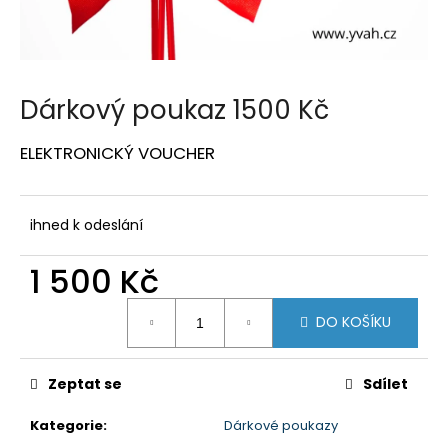
a
j
í
t
Dárkový poukaz 1500 Kč
?
ELEKTRONICKÝ VOUCHER
ihned k odeslání
HLEDAT
1 500 Kč
Měrná
D
DO KOŠÍKU
cena:
o
p
o
Zeptat se
Sdílet
r
u
Kategorie
:
Dárkové poukazy