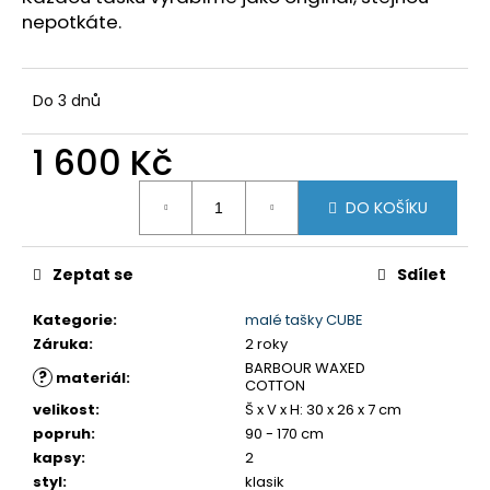
nepotkáte.
Do 3 dnů
1 600 Kč
Měrná
DO KOŠÍKU
cena:
Zeptat se
Sdílet
Kategorie
:
malé tašky CUBE
Záruka
:
2 roky
BARBOUR WAXED
?
materiál
:
COTTON
velikost
:
Š x V x H: 30 x 26 x 7 cm
popruh
:
90 - 170 cm
kapsy
:
2
styl
:
klasik