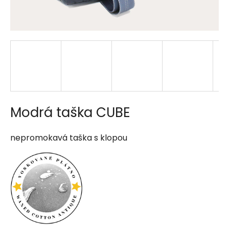
a
j
í
t
?
Modrá taška CUBE
HLEDAT
nepromokavá taška s klopou
D
o
p
o
r
u