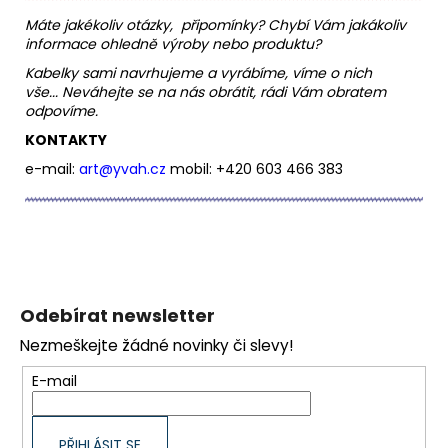
Máte jakékoliv otázky, připomínky?
Chybí Vám jakákoliv
informace ohledně výroby nebo produktu?
Kabelky sami navrhujeme a vyrábíme, víme o nich
vše...
Neváhejte se na nás obrátit, rádi Vám obratem
odpovíme.
KONTAKTY
e-mail:
art@yvah.
cz
mobil: +420 603 466 383
Z
á
Odebírat newsletter
p
Nezmeškejte žádné novinky či slevy!
a
t
E-mail
í
PŘIHLÁSIT SE