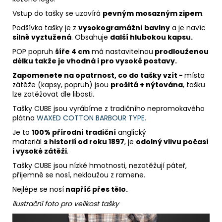
Vstup do tašky se uzavírá
pevným mosazným zipem
.
Podšívka tašky je z
vysokogramážní bavlny
a je navíc
silně vyztužená
. Obsahuje
další hlubokou kapsu.
POP popruh
šíře 4 cm
má nastavitelnou
prodlouženou
délku takže je vhodná i pro vysoké postavy.
Zapomenete na opatrnost, co do tašky vzít -
místa
zátěže (kapsy, popruh) jsou
prošitá + nýtována
, tašku
lze zatěžovat dle libosti.
Tašky CUBE jsou vyrábíme z tradičního nepromokavého
plátna
WAXED COTTON BARBOUR TYPE.
Je to
100% přírodní tradiční
anglický
materiál
s historií od roku 1897
,
je
odolný vlivu počasí
i vysoké zátěži
.
Tašky CUBE jsou nízké hmotnosti, nezatěžují páteř,
příjemně se nosí, nekloužou z ramene.
Nejlépe se nosí
napříč přes tělo.
ilustrační foto pro velikost tašky