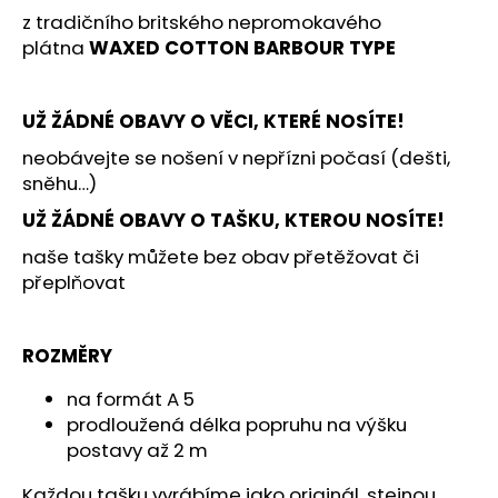
č
z tradičního britského nepromokavého
u
plátna
WAXED COTTON BARBOUR TYPE
j
e
m
UŽ ŽÁDNÉ OBAVY O VĚCI, KTERÉ NOSÍTE!
e
neobávejte se nošení v nepřízni počasí (dešti,
sněhu…)
UŽ ŽÁDNÉ OBAVY O TAŠKU, KTEROU NOSÍTE!
naše tašky můžete bez obav přetěžovat či
přeplňovat
ROZMĚRY
na formát A 5
prodloužená délka
popruhu na výšku
postavy až 2 m
Každou tašku vyrábíme jako originál, stejnou