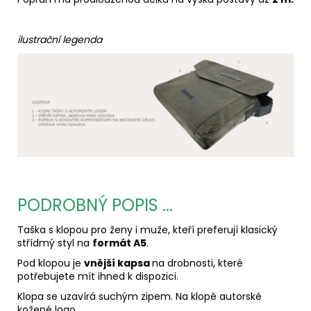
ilustrační legenda
PODROBNÝ POPIS ...
Taška s klopou pro ženy i muže, kteří preferují klasický
střídmý styl na
formát A5
.
Pod klopou je
vnější kapsa
na drobnosti, které
potřebujete mít ihned k dispozici.
Klopa se uzavírá suchým zipem. Na klopě autorské
kožené logo.