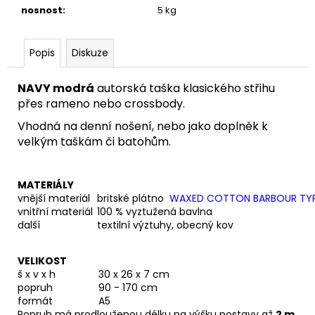
nosnost
:
5 kg
Popis
Diskuze
NAVY modrá
autorská taška klasického střihu
přes rameno nebo crossbody.
Vhodná na denní nošení, nebo jako doplněk k
velkým taškám či batohům.
MATERIÁLY
vnější materiál
britské plátno
WAXED COTTON BARBOUR TY
vnitřní materiál
100 % vyztužená bavlna
další
textilní výztuhy, obecný kov
VELIKOST
š x v x h
30 x 26 x 7 cm
popruh
90 - 170 cm
formát
A5
Popruh má prodlouženou délku na výšku postavy až
2 m.