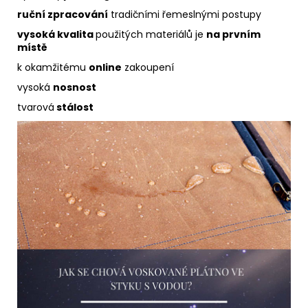
ruční zpracování
tradičními řemeslnými postupy
vysoká kvalita
použitých materiálů je
na prvním
místě
k okamžitému
online
zakoupení
vysoká
nosnost
tvarová
stálost