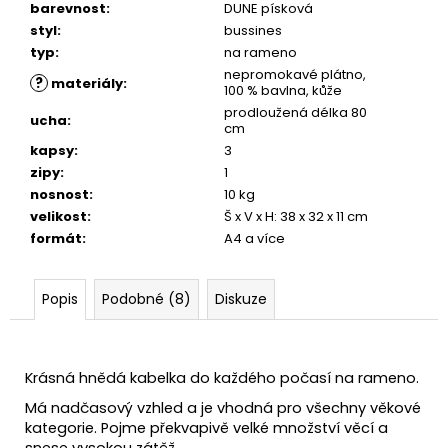
barevnost
:
DUNE písková
styl
:
bussines
typ
:
na rameno
nepromokavé plátno,
?
materiály
:
100 % bavlna, kůže
prodloužená délka 80
ucha
:
cm
kapsy
:
3
zipy
:
1
nosnost
:
10 kg
velikost
:
Š x V x H: 38 x 32 x 11 cm
formát
:
A4 a více
Popis
Podobné (8)
Diskuze
Krásná hnědá kabelka do každého počasí na rameno.
Má nadčasový vzhled a je vhodná pro všechny věkové
kategorie.
Pojme překvapivě velké množství věcí a
snese vysokou zátěž.