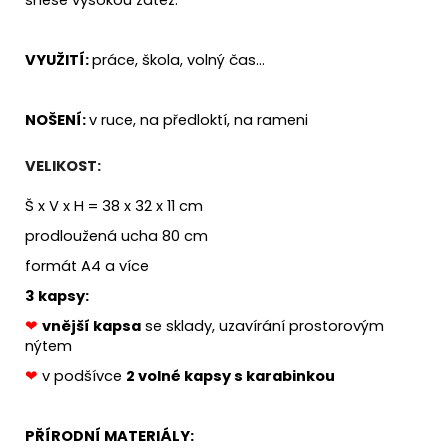
VYUŽITÍ:
práce, škola, volný čas...
NOŠENÍ:
v ruce, na předloktí, na rameni
VELIKOST:
Š x V x H = 38 x 32 x 11 cm
prodloužená ucha 80 cm
formát A4 a více
3 kapsy:
❤
vnější kapsa
se sklady, uzavírání prostorovým
nýtem
❤
v podšívce
2 volné kapsy s karabinkou
PŘÍRODNÍ MATERIÁLY: