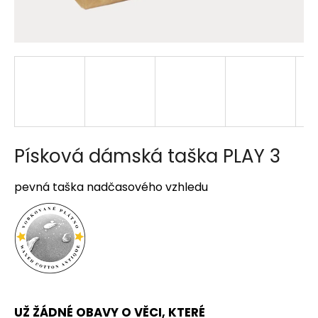
a
j
í
t
?
Písková dámská taška PLAY 3
HLEDAT
pevná taška nadčasového vzhledu
D
o
p
o
r
u
UŽ ŽÁDNÉ OBAVY O VĚCI, KTERÉ