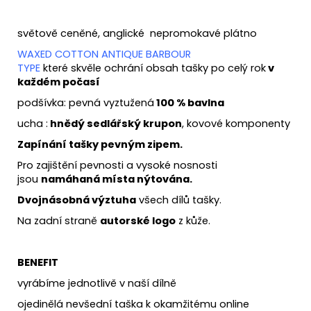
světově ceněné, anglické nepromokavé plátno
WAXED COTTON ANTIQUE BARBOUR
TYPE
které skvěle ochrání obsah tašky po celý rok
v
každém počasí
podšívka: pevná vyztužená
100 % bavlna
ucha :
hnědý sedlářský krupon
, kovové komponenty
Zapínání tašky pevným zipem.
Pro zajištění pevnosti a vysoké nosnosti
jsou
namáhaná místa nýtována.
Dvojnásobná výztuha
všech dílů tašky.
Na zadní straně
autorské logo
z kůže.
BENEFIT
vyrábíme jednotlivě v naší dílně
ojedinělá nevšední taška k okamžitému online