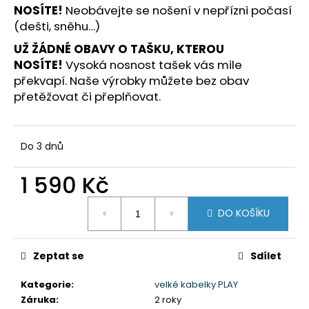
č
NOSÍTE!
Neobávejte se nošení v nepřízni počasí
u
(dešti, sněhu…)
j
e
UŽ ŽÁDNÉ OBAVY O TAŠKU, KTEROU
m
NOSÍTE!
Vysoká nosnost tašek vás mile
e
překvapí. Naše výrobky můžete bez obav
přetěžovat či přeplňovat.
Do 3 dnů
1 590 Kč
Měrná
DO KOŠÍKU
cena:
Zeptat se
Sdílet
Kategorie
:
velké kabelky PLAY
Záruka
:
2 roky