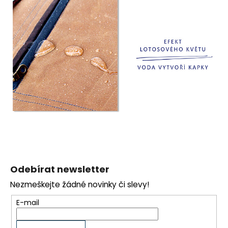
Z
á
Odebírat newsletter
p
Nezmeškejte žádné novinky či slevy!
a
t
E-mail
í