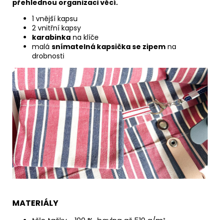
přehlednou organizaci věcí.
1 vnější kapsu
2 vnitřní kapsy
karabinka
na klíče
malá
snímatelná kapsička se zipem
na
drobnosti
MATERIÁLY