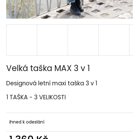
a
j
í
t
?
Velká taška MAX 3 v 1
HLEDAT
Designová letní maxi taška 3 v 1
1 TAŠKA - 3 VELIKOSTI
D
o
p
o
ihned k odeslání
r
u