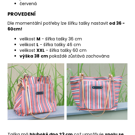
červená
PROVEDENÍ
Dle momentální potřeby lze šířku tašky nastavit
od 36 -
60cm!
velikost
M
- šířka tašky 36 cm
velikost
L
- šířka tašky 46 cm
velikost
XXL
- šířka tašky 60 cm
výška 38
cm
pokaždé zůstává zachována
Taška má
hluboké dno 23 cm
což umožňuje
spolu se