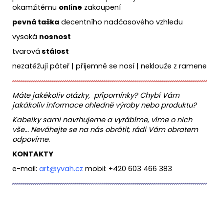
okamžitému
online
zakoupení
pevná taška
decentního nadčasového vzhledu
vysoká
nosnost
tvarová
stálost
nezatěžují páteř | příjemně se nosí | neklouže z ramene
Máte jakékoliv otázky, připomínky?
Chybí Vám
jakákoliv informace ohledně výroby nebo produktu?
Kabelky sami navrhujeme a vyrábíme, víme o nich
vše...
Neváhejte se na nás obrátit, rádi Vám obratem
odpovíme.
KONTAKTY
e-mail:
art@yvah.
cz
mobil: +420 603 466 383