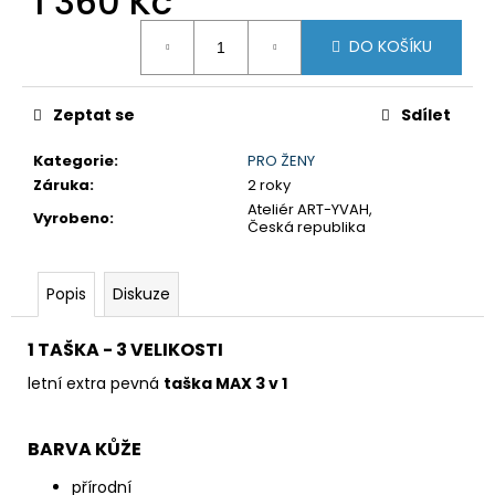
1 360 Kč
č
u
Měrná
DO KOŠÍKU
j
cena:
e
m
Zeptat se
Sdílet
e
Kategorie
:
PRO ŽENY
Záruka
:
2 roky
Ateliér ART-YVAH,
Vyrobeno
:
Česká republika
Popis
Diskuze
1 TAŠKA - 3 VELIKOSTI
letní extra pevná
taška MAX 3 v 1
BARVA KŮŽE
přírodní