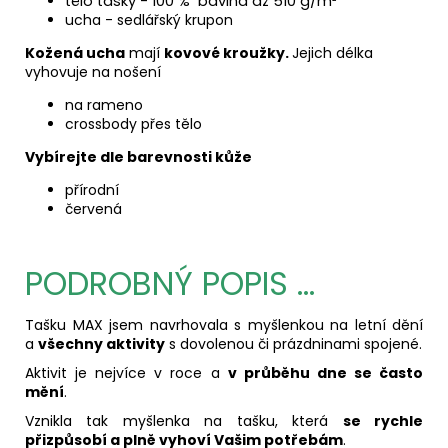
tělo tašky - 100 % bavlna až 510 g/m²
ucha - sedlářský krupon
Kožená ucha
mají
kovové kroužky.
Jejich délka
vyhovuje na nošení
na rameno
crossbody přes tělo
Vybírejte dle barevnosti kůže
přírodní
červená
PODROBNÝ POPIS ...
Tašku MAX jsem navrhovala s myšlenkou na letní dění
a
všechny aktivity
s dovolenou či prázdninami spojené.
Aktivit je nejvíce v roce a
v průběhu dne se často
mění
.
Vznikla tak myšlenka na tašku, která
se rychle
přizpůsobí a plně vyhoví Vašim potřebám
.