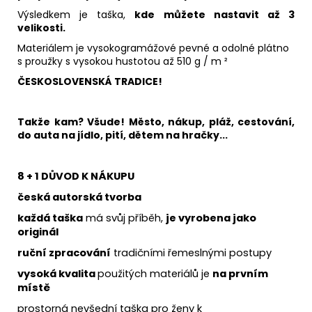
Výsledkem je taška,
kde můžete nastavit až 3
velikosti.
Materiálem je vysokogramážové pevné a odolné plátno
s proužky
s vysokou hustotou až 510 g / m ²
ČESKOSLOVENSKÁ TRADICE!
Takže kam? Všude! Město, nákup, pláž, cestování,
do auta na jídlo, pití, dětem na hračky...
8 + 1 DŮVOD K NÁKUPU
česká autorská tvorba
každá taška
má svůj příběh,
je vyrobena jako
originál
ruční zpracování
tradičními řemeslnými postupy
vysoká kvalita
použitých materiálů je
na prvním
místě
prostorná nevšední taška pro ženy k