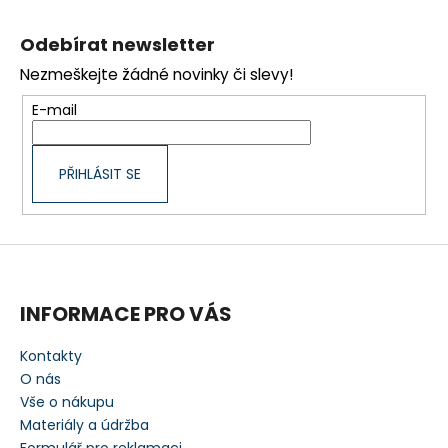
Z
á
Odebírat newsletter
p
Nezmeškejte žádné novinky či slevy!
a
t
E-mail
í
PŘIHLÁSIT SE
INFORMACE PRO VÁS
Kontakty
O nás
Vše o nákupu
Materiály a údržba
Formulář pro reklamaci