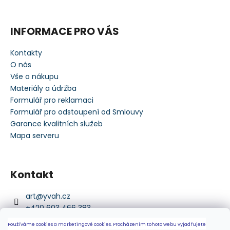
a
j
INFORMACE PRO VÁS
í
t
Kontakty
?
O nás
Vše o nákupu
Materiály a údržba
Formulář pro reklamaci
Formulář pro odstoupení od Smlouvy
HLEDAT
Garance kvalitních služeb
Mapa serveru
D
Kontakt
o
p
o
art
@
yvah.cz
r
+420 603 466 383
u
https://www.facebook.com/art.yvah.1
Používáme cookies a marketingové cookies.
Procházením tohoto webu vyjadřujete