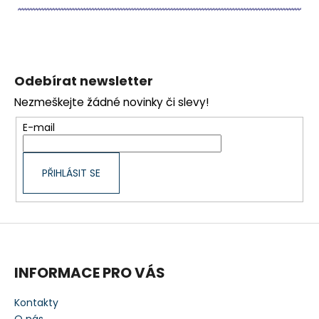
Z
á
Odebírat newsletter
p
Nezmeškejte žádné novinky či slevy!
a
t
E-mail
í
PŘIHLÁSIT SE
INFORMACE PRO VÁS
Kontakty
O nás