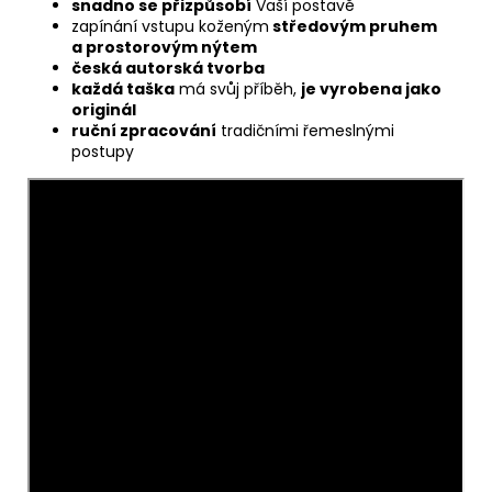
snadno se přizpůsobí
Vaší postavě
zapínání vstupu koženým
středovým pruhem
a prostorovým nýtem
česká autorská tvorba
každá taška
má svůj příběh,
je vyrobena jako
originál
ruční zpracování
tradičními řemeslnými
postupy