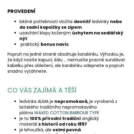
PROVEDENÍ
běžné potřebnosti vložíte
dovnitř
ledvinky
nebo
do zadní kapsičky se zipem
uzavírání klopy koženým
úchytem na sedlářský
nýt
praktický
bonus navíc
Popruh na jedné straně obsahuje karabinku. Výhodou je,
že když nosíte kapuci, šálu ... nemusíte pracně sundávat
kabelku přes oblečení, ale karabinku odepnete a popruh
snadno vytáhnete.
CO VÁS ZAJÍMÁ A TĚŠÍ
ledvinka ALMA je
nepromokavá,
je vyrobená z
britského tradičního nepromokavého
plátna
WAXED COTTON BARBOUR TYPE
je to
100% přírodní tradiční
anglický
materiál
s historií od roku 1897
je lehoučká, ale
velmi pevná