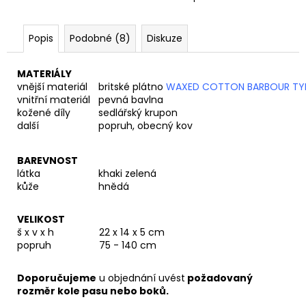
Popis
Podobné (8)
Diskuze
MATERIÁLY
vnější materiál
britské plátno
WAXED COTTON BARBOUR TY
vnitřní materiál
pevná bavlna
kožené díly
sedlářský krupon
další
popruh, obecný kov
BAREVNOST
látka
khaki zelená
kůže
hnědá
VELIKOST
š x v x h
22 x 14 x 5 cm
popruh
75 - 140 cm
Doporučujeme
u objednání uvést
požadovaný
rozměr kole pasu nebo boků.