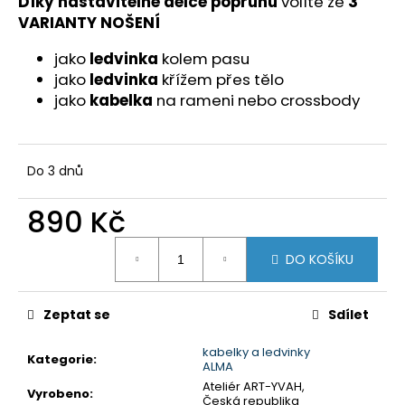
č
Díky nastavitelné délce popruhu
volíte ze
3
u
VARIANTY NOŠENÍ
j
jako
ledvinka
kolem pasu
e
jako
ledvinka
křížem přes tělo
m
jako
kabelka
na rameni nebo crossbody
e
Do 3 dnů
890 Kč
Měrná
DO KOŠÍKU
cena:
Zeptat se
Sdílet
kabelky a ledvinky
Kategorie
:
ALMA
Ateliér ART-YVAH,
Vyrobeno
:
Česká republika