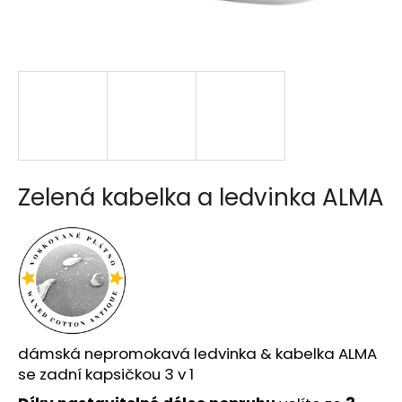
a
j
í
t
?
Zelená kabelka a ledvinka ALMA
HLEDAT
D
o
p
o
dámská nepromokavá ledvinka & kabelka ALMA
r
se zadní kapsičkou 3 v 1
u